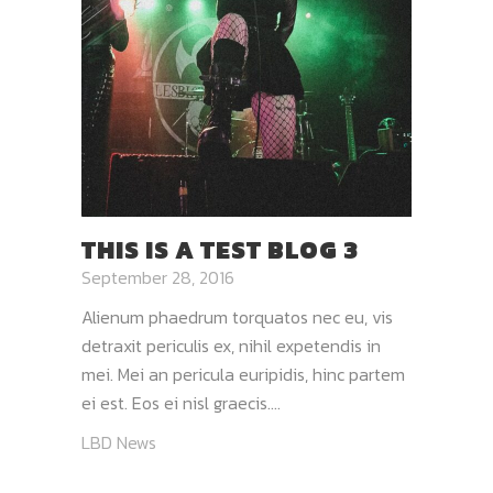
THIS IS A TEST BLOG 3
September 28, 2016
Alienum phaedrum torquatos nec eu, vis
detraxit periculis ex, nihil expetendis in
mei. Mei an pericula euripidis, hinc partem
ei est. Eos ei nisl graecis....
LBD News